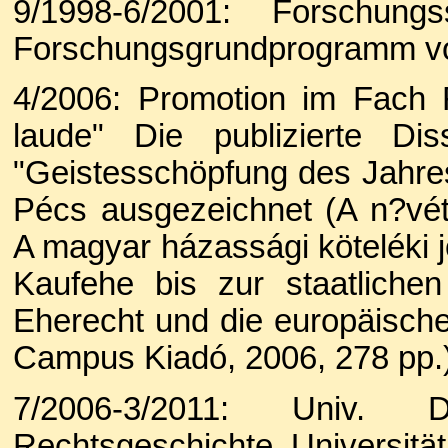
9/1998-6/2001: Forschun
Forschungsgrundprogramm v
4/2006: Promotion im Fach
laude" Die publizierte Di
"Geistesschöpfung des Jahres
Pécs ausgezeichnet (A n?véte
A magyar házassági köteléki j
Kaufehe bis zur staatlichen
Eherecht und die europäische
Campus Kiadó, 2006, 278 pp.
7/2006-3/2011: Univ.
Rechtsgeschichte, Universitä